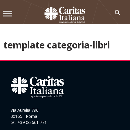
Skip
to
content
template categoria-libri
Via Aurelia 796
00165 - Roma
tel: +39 06 661 771