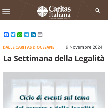
Skip
to
content
Facebook
Twitter
WhatsApp
Telegram
LinkedIn
Email
9 Novembre 2024
DALLE CARITAS DIOCESANE
La Settimana della Legalità