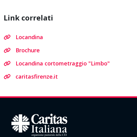
Link correlati
Locandina
Brochure
Locandina cortometraggio "Limbo"
caritasfirenze.it