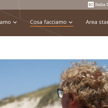
iamo
Cosa facciamo
Area st