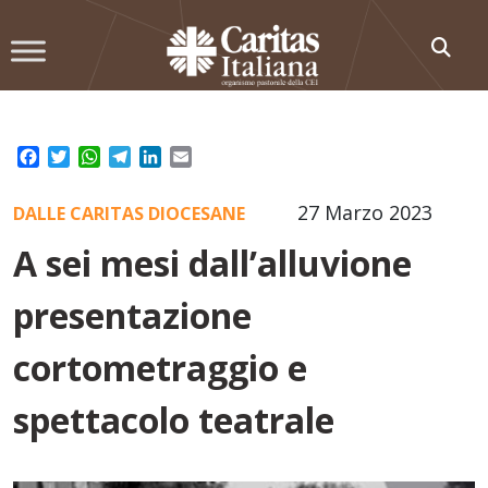
Skip
to
content
Facebook
Twitter
WhatsApp
Telegram
LinkedIn
Email
27 Marzo 2023
DALLE CARITAS DIOCESANE
A sei mesi dall’alluvione
presentazione
cortometraggio e
spettacolo teatrale