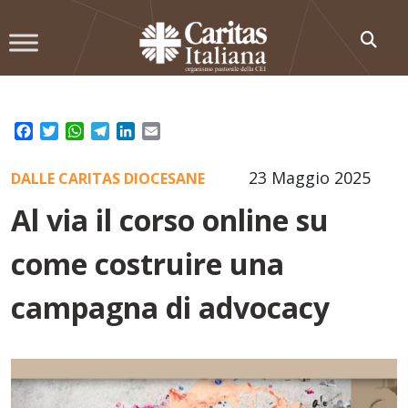
Skip
to
content
Facebook
Twitter
WhatsApp
Telegram
LinkedIn
Email
23 Maggio 2025
DALLE CARITAS DIOCESANE
Al via il corso online su
come costruire una
campagna di advocacy