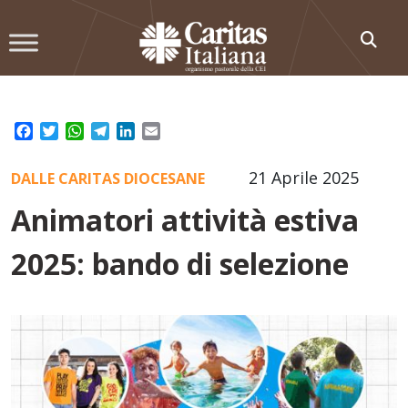
Skip
to
content
Facebook
Twitter
WhatsApp
Telegram
LinkedIn
Email
21 Aprile 2025
DALLE CARITAS DIOCESANE
Animatori attività estiva
2025: bando di selezione