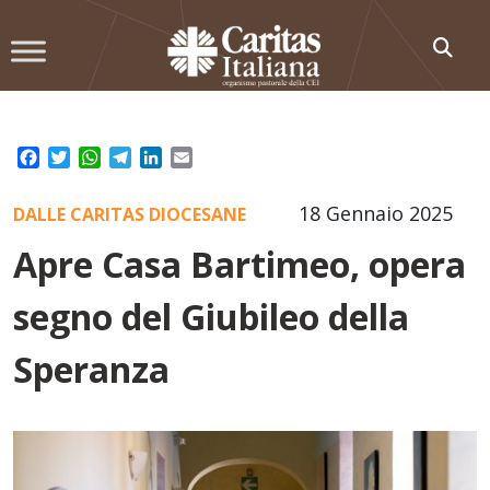
Skip
to
content
Facebook
Twitter
WhatsApp
Telegram
LinkedIn
Email
18 Gennaio 2025
DALLE CARITAS DIOCESANE
Apre Casa Bartimeo, opera
segno del Giubileo della
Speranza