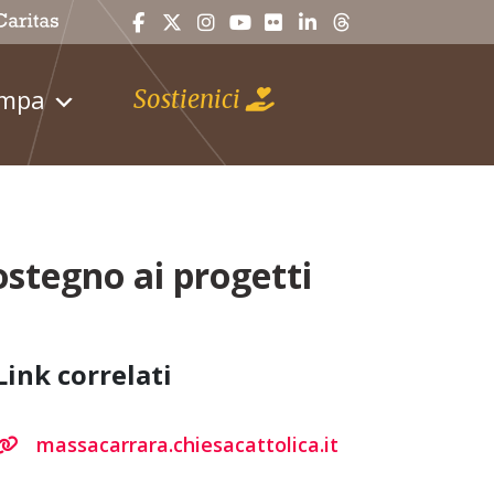
ampa
Sostienici
sostegno ai progetti
Link correlati
massacarrara.chiesacattolica.it