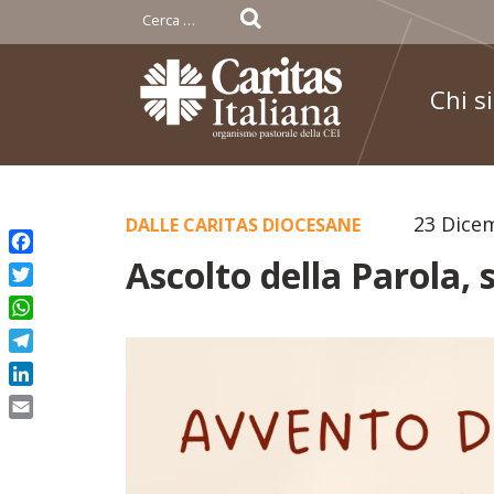
Ricerca
per:
Chi s
Skip
23 Dice
DALLE CARITAS DIOCESANE
to
Ascolto della Parola, 
Facebook
content
Twitter
WhatsApp
Telegram
LinkedIn
Email