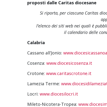
proposti dalle Caritas diocesane
Si riporta, per ciascuna Caritas dio
app
l’elenco dei siti web
nei quali è pubbl
il calendario delle con
Calabria
Cassano all’Jonio:
www.diocesicassanoal
Cosenza:
www.diocesicosenza.it
Crotone:
www.caritascrotone.it
Lamezia Terme:
www.diocesidilamezia
Locri:
www.diocesilocri.it
Mileto-Nicotera-Tropea:
www.diocesimi