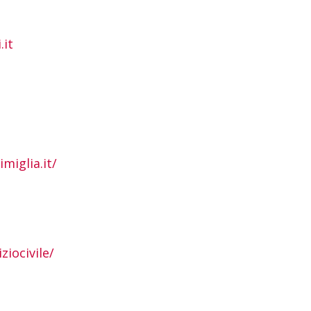
.it
miglia.it/
iocivile/