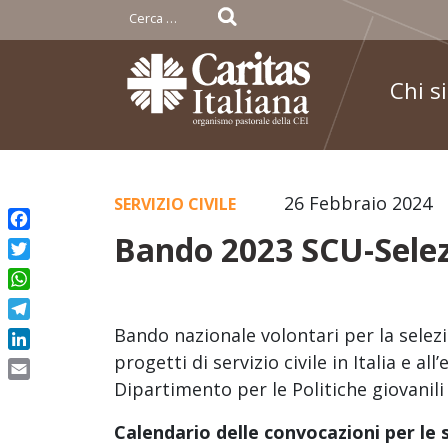
Ricerca
per:
Chi s
Skip
26 Febbraio 2024
SERVIZIO CIVILE
to
Bando 2023 SCU-Selez
Facebook
content
Twitter
WhatsApp
Telegram
Bando nazionale volontari per la selez
LinkedIn
progetti di servizio civile in Italia e a
Dipartimento per le Politiche giovanili e
Email
Calendario delle convocazioni per le se