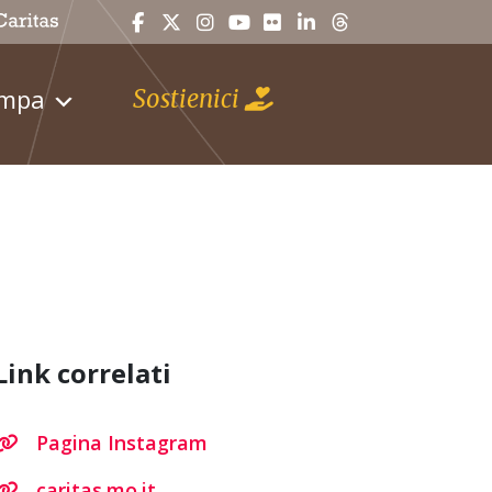
ampa
Sostienici
Link correlati
Pagina Instagram
caritas.mo.it