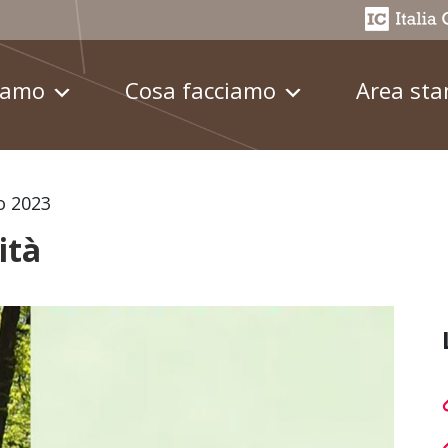
iamo
Cosa facciamo
Area st
o 2023
ità