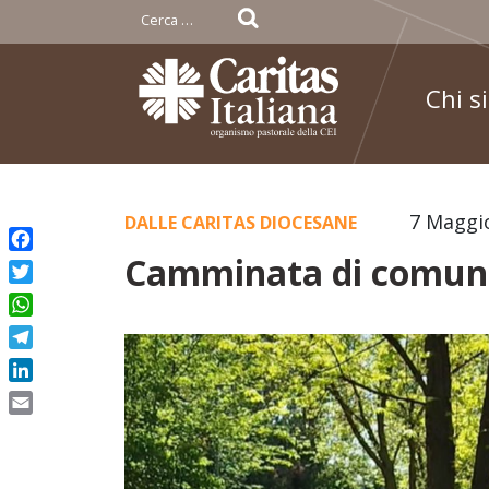
Ricerca
per:
Chi s
Skip
7 Maggi
DALLE CARITAS DIOCESANE
to
Camminata di comun
Facebook
content
Twitter
WhatsApp
Telegram
LinkedIn
Email