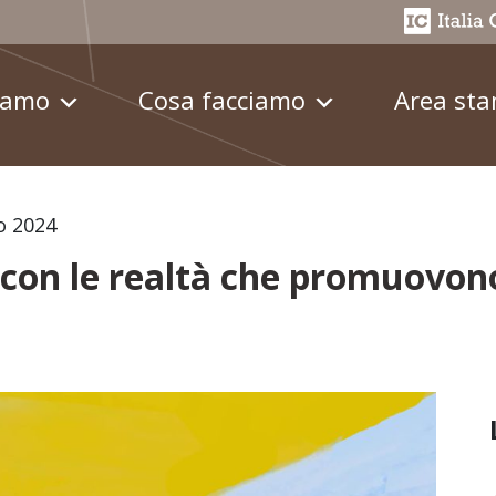
iamo
Cosa facciamo
Area st
o 2024
on le realtà che promuovono 