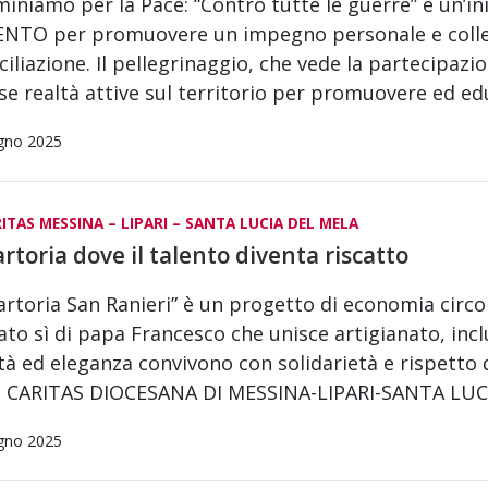
niamo per la Pace: “Contro tutte le guerre” è un’in
NTO per promuovere un impegno personale e collett
ciliazione. Il pellegrinaggio, che vede la partecipazio
se realtà attive sul territorio per promuovere ed 
gno 2025
ITAS MESSINA – LIPARI – SANTA LUCIA DEL MELA
artoria dove il talento diventa riscatto
artoria San Ranieri” è un progetto di economia circola
to sì di papa Francesco che unisce artigianato, inc
tà ed eleganza convivono con solidarietà e rispetto 
la CARITAS DIOCESANA DI MESSINA-LIPARI-SANTA LUC
gno 2025