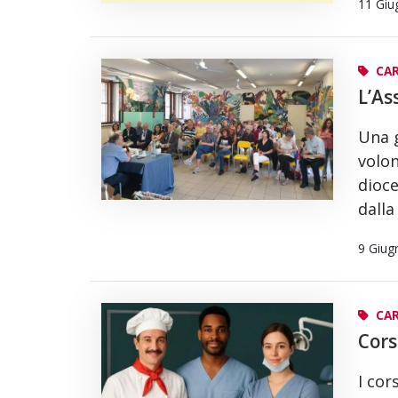
11 Giu
CA
L’As
Una g
volon
dioce
dalla
9 Giug
CAR
Cors
I cor