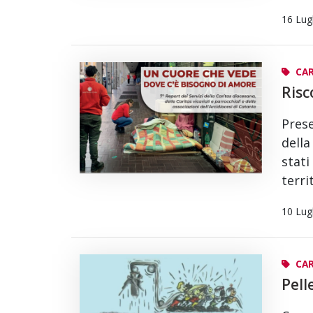
16 Lug
CAR
Risc
Prese
della
stati
terri
10 Lug
CAR
Pell