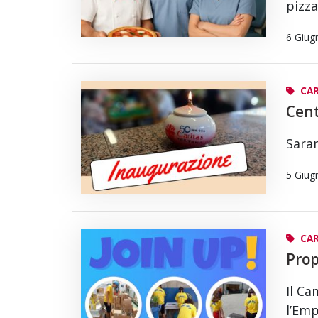
pizz
6 Giug
CA
Cent
Saran
5 Giug
CAR
Prop
Il Ca
l’Emp