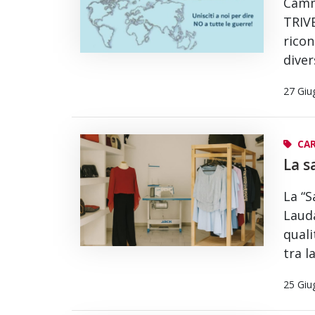
Cammi
TRIVE
ricon
diver
27 Giu
CAR
La s
La “S
Lauda
quali
tra 
25 Giu