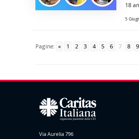
18 an
5 Giug
Pagine:
«
1
2
3
4
5
6
7
8
9
Via Aurelia 796