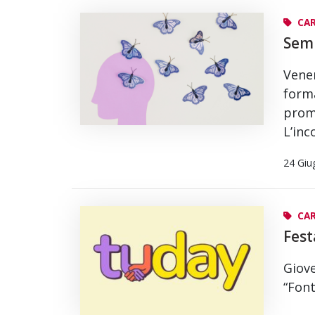
CAR
Semi
Vener
forma
prom
L’inc
24 Giu
CAR
Fest
Giove
“Font