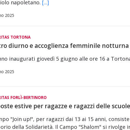
aiolo napoletano.
[...]
no 2025
RITAS TORTONA
ro diurno e accoglienza femminile notturna
no inaugurati giovedì 5 giugno alle ore 16 a Tortona 
no 2025
ITAS FORLÌ-BERTINORO
oste estive per ragazze e ragazzi delle scuole
mpo "Join up!", per ragazzi dai 13 ai 15 anni, consiste
orio della Solidarietà. Il Campo "Shalom" si rivolge in