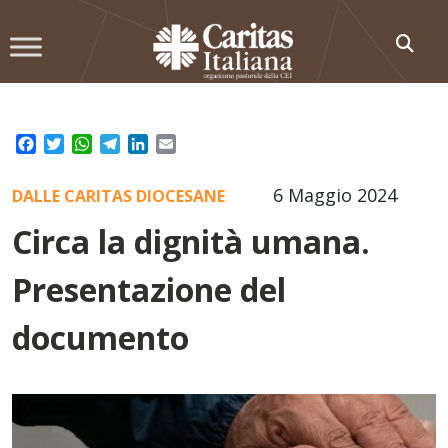
Skip
to
content
Facebook
Twitter
WhatsApp
Telegram
LinkedIn
Email
6 Maggio 2024
DALLE CARITAS DIOCESANE
Circa la dignità umana.
Presentazione del
documento