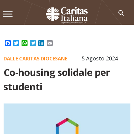
Skip
to
content
Facebook
Twitter
WhatsApp
Telegram
LinkedIn
Email
5 Agosto 2024
DALLE CARITAS DIOCESANE
Co-housing solidale per
studenti