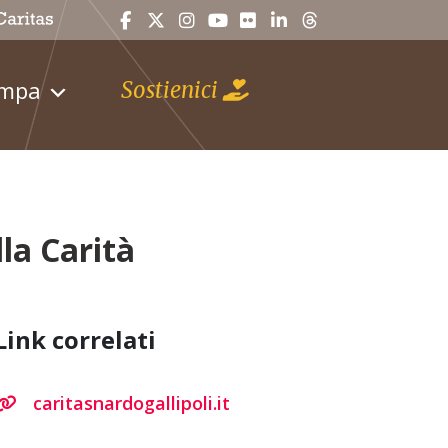
ampa
Sostienici
la Carità
Link correlati
caritasnardogallipoli.it