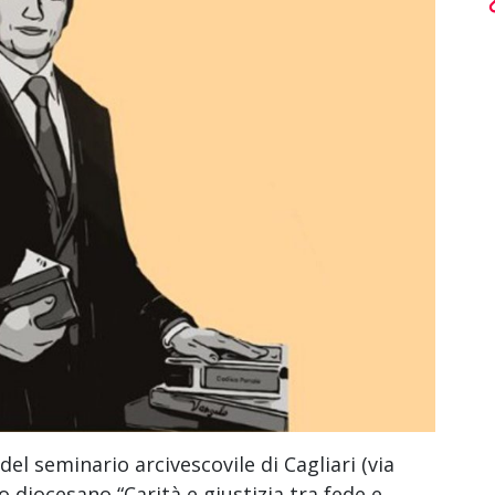
l seminario arcivescovile di Cagliari (via
o diocesano “Carità e giustizia tra fede e