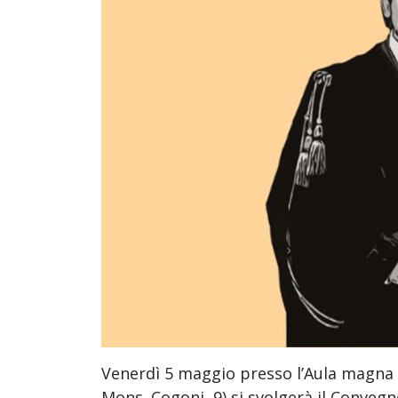
Venerdì 5 maggio presso l’Aula magna de
Mons. Cogoni, 9) si svolgerà il Convegn