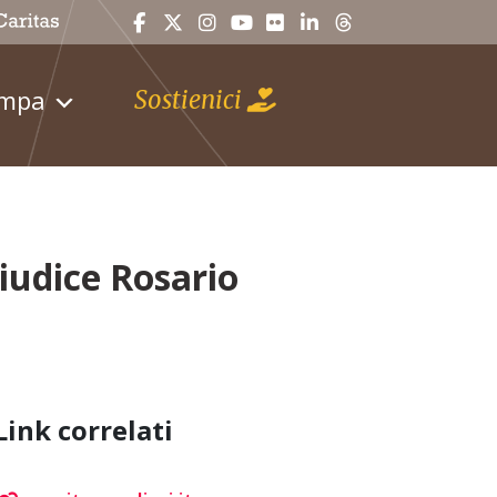
ampa
Sostienici
giudice Rosario
Link correlati