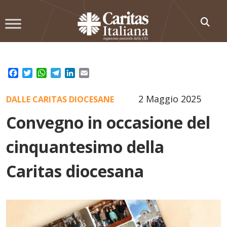
Skip
to
content
Facebook
Twitter
WhatsApp
Telegram
LinkedIn
Email
2 Maggio 2025
DALLE CARITAS DIOCESANE
Convegno in occasione del
cinquantesimo della
Caritas diocesana