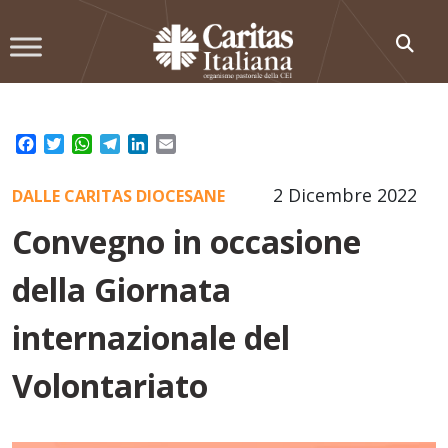
Skip
to
content
Facebook
Twitter
WhatsApp
Telegram
LinkedIn
Email
2 Dicembre 2022
DALLE CARITAS DIOCESANE
Convegno in occasione
della Giornata
internazionale del
Volontariato