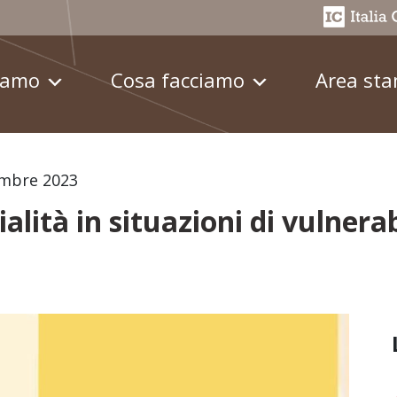
iamo
Cosa facciamo
Area st
mbre 2023
lità in situazioni di vulnerab