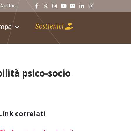
ampa
Sostienici
ilità psico-socio
Link correlati