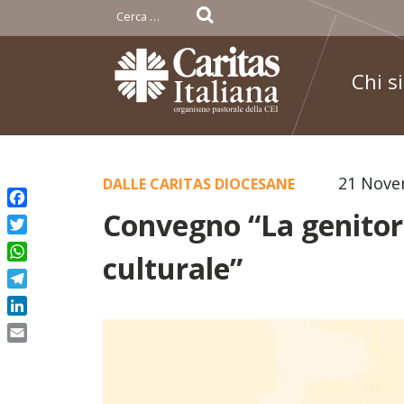
Ricerca
per:
Chi s
Skip
21 Nove
DALLE CARITAS DIOCESANE
to
Convegno “La genitoria
Facebook
content
Twitter
culturale”
WhatsApp
Telegram
LinkedIn
Email