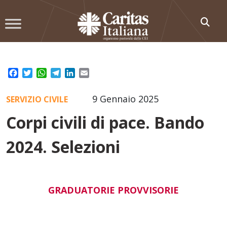
Skip
to
content
Facebook
Twitter
WhatsApp
Telegram
LinkedIn
Email
9 Gennaio 2025
SERVIZIO CIVILE
Corpi civili di pace. Bando
2024. Selezioni
GRADUATORIE PROVVISORIE