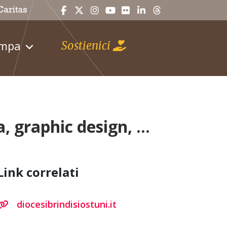
ampa
Sostienici
a, graphic design, …
Link correlati
diocesibrindisiostuni.it