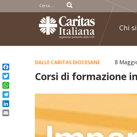
Ricerca
per:
Chi s
Skip
8 Maggi
DALLE CARITAS DIOCESANE
to
Corsi di formazione i
Facebook
content
Twitter
WhatsApp
Telegram
LinkedIn
Email