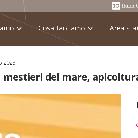
iamo
Cosa facciamo
Area st
o 2023
n mestieri del mare, apicoltur