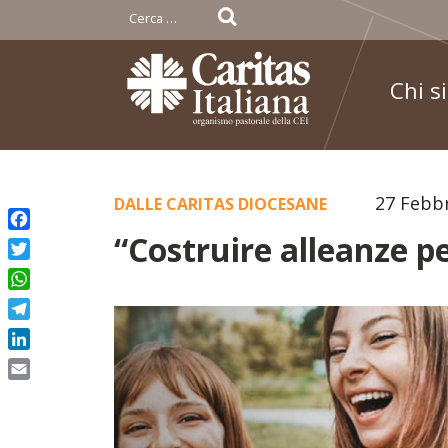
Ricerca
per:
Chi s
Skip
27 Febb
DALLE CARITAS DIOCESANE
to
“Costruire alleanze 
Facebook
content
Twitter
WhatsApp
Telegram
LinkedIn
Email