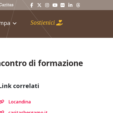
ampa
Sostienici
ncontro di formazione
Link correlati
Locandina
caritasbergamo.it