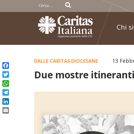
Ricerca
per:
Chi s
Skip
13 Febb
DALLE CARITAS DIOCESANE
to
Due mostre itineranti
Facebook
content
Twitter
WhatsApp
Telegram
LinkedIn
Email