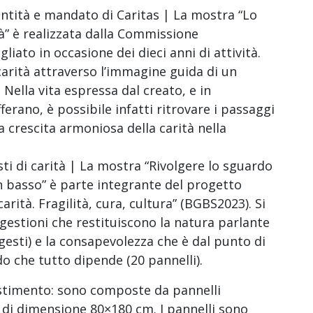
ntità e mandato di Caritas | La mostra “Lo
tà” è realizzata dalla Commissione
liato in occasione dei dieci anni di attività.
carità attraverso l’immagine guida di un
. Nella vita espressa dal creato, e in
fferano, è possibile infatti ritrovare i passaggi
a crescita armoniosa della carità nella
ti di carità | La mostra “Rivolgere lo sguardo
in basso” è parte integrante del progetto
arità. Fragilità, cura, cultura” (BGBS2023). Si
estioni che restituiscono la natura parlante
 gesti) e la consapevolezza che è dal punto di
do che tutto dipende (20 pannelli).
estimento: sono composte da pannelli
 di dimensione 80×180 cm. I pannelli sono