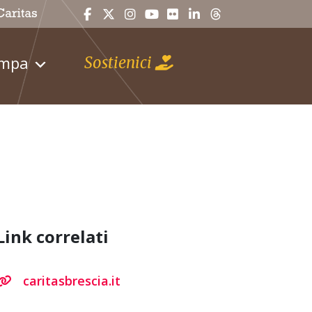
ampa
Sostienici
Link correlati
caritasbrescia.it