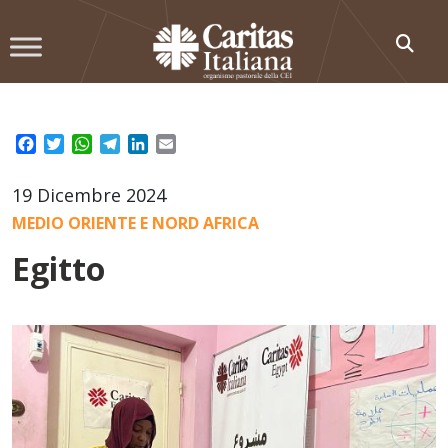
Skip
to
content
Facebook
Twitter
WhatsApp
Telegram
LinkedIn
Email
19 Dicembre 2024
MEDIO ORIENTE E NORD AFRICA
Egitto