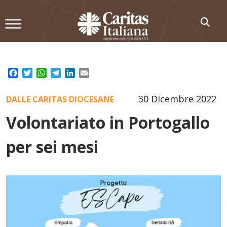
Skip
to
content
Facebook
Twitter
WhatsApp
Telegram
LinkedIn
Email
30 Dicembre 2022
DALLE CARITAS DIOCESANE
Volontariato in Portogallo
per sei mesi