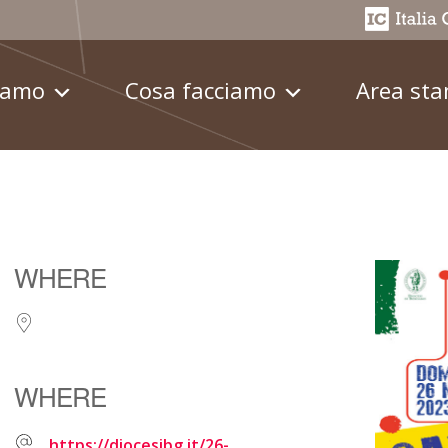
iamo
Cosa facciamo
Area st
WHERE
WHERE
https://diocesibg.it/26-