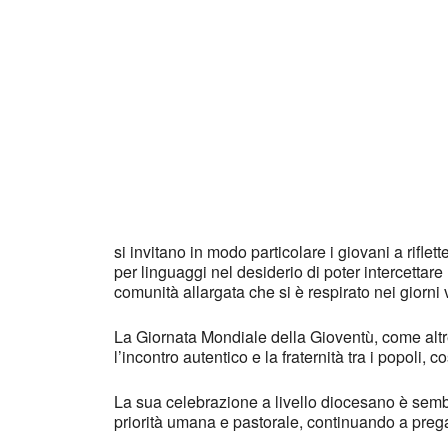
Download ICS
Googl
si invitano in modo particolare i giovani a rifle
per linguaggi nel desiderio di poter intercettare
comunità allargata che si è respirato nei giorni v
La Giornata Mondiale della Gioventù, come altre
l’incontro autentico e la fraternità tra i popoli,
La sua celebrazione a livello diocesano è sembr
priorità umana e pastorale, continuando a prega