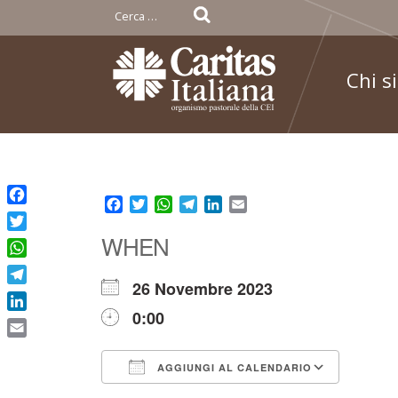
Ricerca
per:
Chi s
Skip
to
Facebook
Twitter
WhatsApp
Telegram
LinkedIn
Email
Facebook
content
WHEN
Twitter
WhatsApp
26 Novembre 2023
Telegram
0:00
LinkedIn
Email
AGGIUNGI AL CALENDARIO