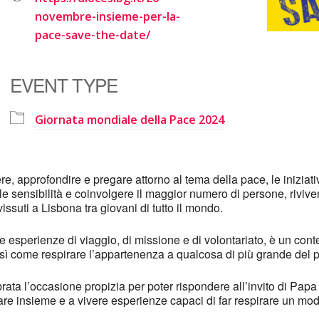
e Calendar
iCalendar
novembre-insieme-per-la-
pace-save-the-date/
EVENT TYPE
Giornata mondiale della Pace 2024
ttere, approfondire e pregare attorno al tema della pace, le inizia
 le sensibilità e coinvolgere il maggior numero di persone, rivive
issuti a Lisbona tra giovani di tutto il mondo.
 esperienze di viaggio, di missione e di volontariato, è un cont
 così come respirare l’appartenenza a qualcosa di più grande del pr
ata l’occasione propizia per poter rispondere all’invito di Pap
re insieme e a vivere esperienze capaci di far respirare un modo