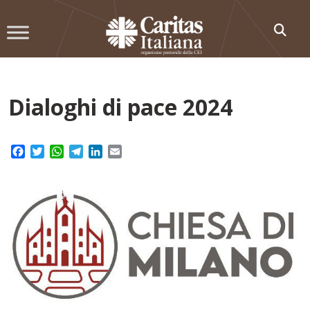
Skip
to
content
Dialoghi di pace 2024
Facebook
Twitter
WhatsApp
Telegram
LinkedIn
Email