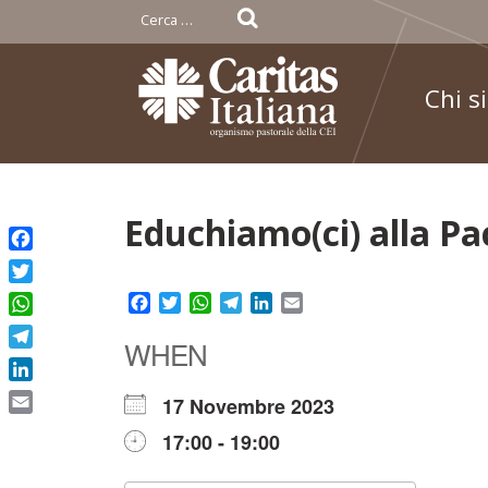
Ricerca
per:
Chi s
Skip
Educhiamo(ci) alla Pa
to
Facebook
content
Twitter
Facebook
Twitter
WhatsApp
Telegram
LinkedIn
Email
WhatsApp
WHEN
Telegram
LinkedIn
17 Novembre 2023
Email
17:00 - 19:00