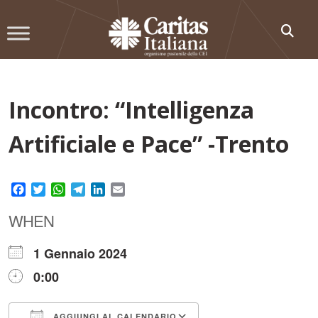
Skip
to
content
Incontro: “Intelligenza
Artificiale e Pace” -Trento
Facebook
Twitter
WhatsApp
Telegram
LinkedIn
Email
WHEN
1 Gennaio 2024
0:00
AGGIUNGI AL CALENDARIO