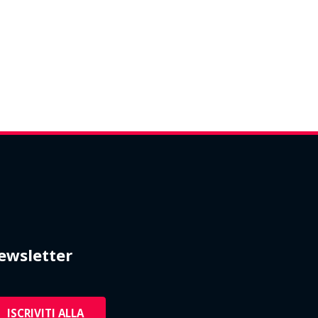
Office 365
Outlook Live
ewsletter
ISCRIVITI ALLA