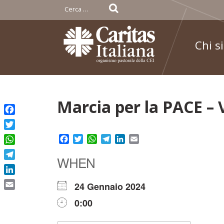
Ricerca
per:
Chi s
Skip
Marcia per la PACE – 
to
Facebook
content
Twitter
Facebook
Twitter
WhatsApp
Telegram
LinkedIn
Email
WhatsApp
WHEN
Telegram
LinkedIn
24 Gennaio 2024
Email
0:00