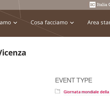
iamo
Cosa facciamo
Area st
Vicenza
EVENT TYPE
Giornata mondiale della