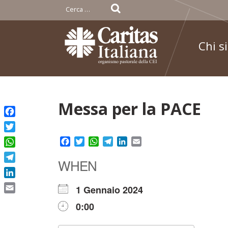
Ricerca
per:
Chi s
Skip
Messa per la PACE
to
Facebook
content
Twitter
Facebook
Twitter
WhatsApp
Telegram
LinkedIn
Email
WhatsApp
WHEN
Telegram
LinkedIn
1 Gennaio 2024
Email
0:00