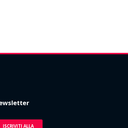
Office 365
Outlook Live
ewsletter
ISCRIVITI ALLA