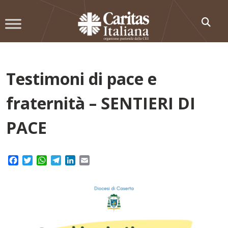
Skip
to
content
Testimoni di pace e
fraternità – SENTIERI DI
PACE
Facebook
Twitter
WhatsApp
Telegram
LinkedIn
Email