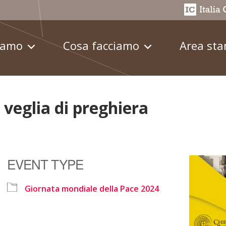
iamo
Cosa facciamo
Area st
veglia di preghiera
EVENT TYPE
Giornata mondiale della Pace 2024