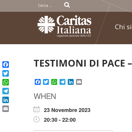
Ricerca
per:
Chi s
Skip
TESTIMONI DI PACE – 
to
Facebook
content
Twitter
Facebook
Twitter
WhatsApp
Telegram
LinkedIn
Email
WhatsApp
WHEN
Telegram
LinkedIn
23 Novembre 2023
Email
20:30 - 22:00