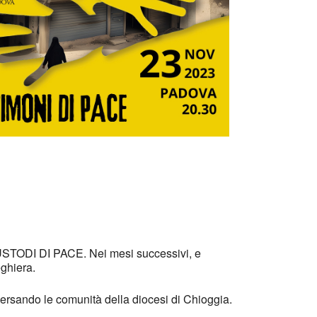
Office 365
Outlook Live
 CUSTODI DI PACE. Nei mesi successivi, e
eghiera.
versando le comunità della diocesi di Chioggia.