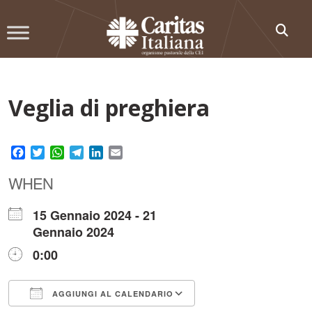
Skip
to
content
Veglia di preghiera
Facebook
Twitter
WhatsApp
Telegram
LinkedIn
Email
WHEN
15 Gennaio 2024 - 21
Gennaio 2024
0:00
AGGIUNGI AL CALENDARIO