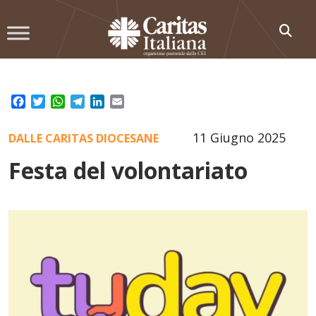
Skip
to
content
Facebook
Twitter
WhatsApp
Telegram
LinkedIn
Email
11 Giugno 2025
DALLE CARITAS DIOCESANE
Festa del volontariato