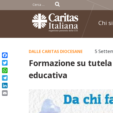
Ricerca
per:
Chi s
Skip
5 Sette
DALLE CARITAS DIOCESANE
to
Formazione su tutela 
Facebook
content
Twitter
educativa
WhatsApp
Telegram
LinkedIn
Email