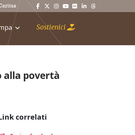
ampa
Sostienici
 alla povertà
Link correlati