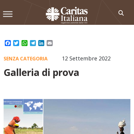
Skip
to
content
Facebook
Twitter
WhatsApp
Telegram
LinkedIn
Email
12 Settembre 2022
SENZA CATEGORIA
Galleria di prova