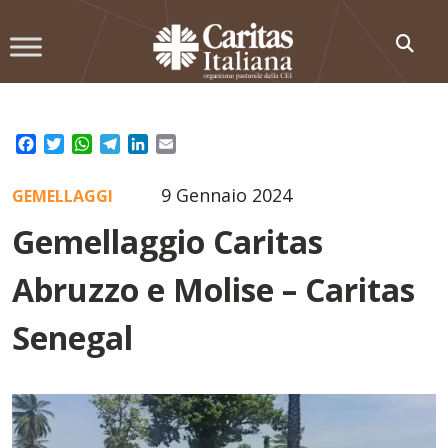
Skip
to
content
Facebook
Twitter
WhatsApp
Telegram
LinkedIn
Email
9 Gennaio 2024
GEMELLAGGI
Gemellaggio Caritas
Abruzzo e Molise – Caritas
Senegal