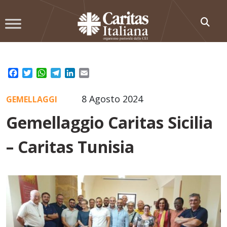
Skip
to
content
Facebook
Twitter
WhatsApp
Telegram
LinkedIn
Email
8 Agosto 2024
GEMELLAGGI
Gemellaggio Caritas Sicilia
– Caritas Tunisia