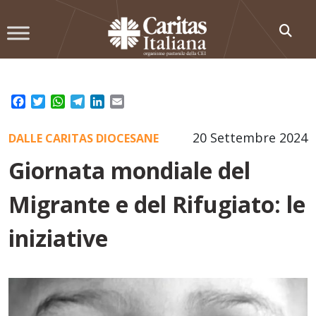
Skip
to
content
Facebook
Twitter
WhatsApp
Telegram
LinkedIn
Email
20 Settembre 2024
DALLE CARITAS DIOCESANE
Giornata mondiale del
Migrante e del Rifugiato: le
iniziative