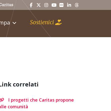
ampa
Sostienici
Link correlati
I progetti che Caritas propone
alle comunità