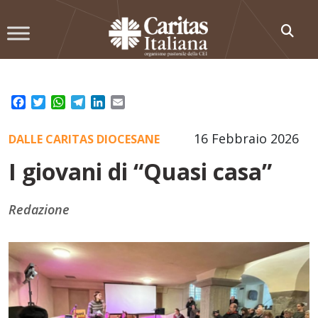
Skip
to
content
Facebook
Twitter
WhatsApp
Telegram
LinkedIn
Email
16 Febbraio 2026
DALLE CARITAS DIOCESANE
I giovani di “Quasi casa”
Redazione