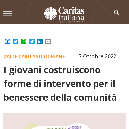
Skip
to
content
Facebook
Twitter
WhatsApp
Telegram
LinkedIn
Email
7 Ottobre 2022
DALLE CARITAS DIOCESANE
I giovani costruiscono
forme di intervento per il
benessere della comunità