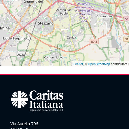
Leaflet
, ©
OpenStreetMap
contributors
Via Aurelia 796