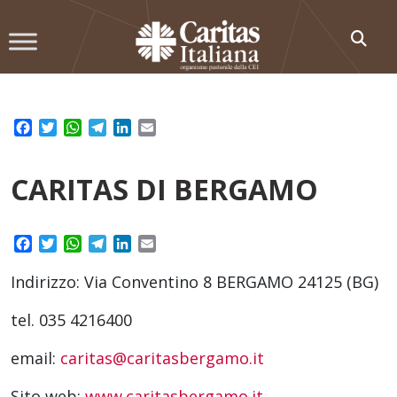
Skip
to
content
Facebook
Twitter
WhatsApp
Telegram
LinkedIn
Email
CARITAS DI BERGAMO
Facebook
Twitter
WhatsApp
Telegram
LinkedIn
Email
Indirizzo: Via Conventino 8 BERGAMO 24125 (BG)
tel. 035 4216400
email:
caritas@caritasbergamo.it
Sito web:
www.caritasbergamo.it