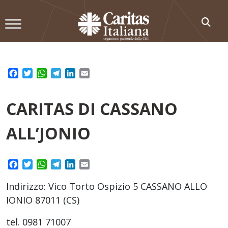
Skip
to
content
Facebook
Twitter
WhatsApp
Telegram
LinkedIn
Email
CARITAS DI CASSANO
ALL’JONIO
Facebook
Twitter
WhatsApp
Telegram
LinkedIn
Email
Indirizzo: Vico Torto Ospizio 5 CASSANO ALLO
IONIO 87011 (CS)
tel. 0981 71007