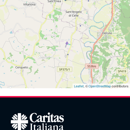
Leaflet
, ©
OpenStreetMap
contributors