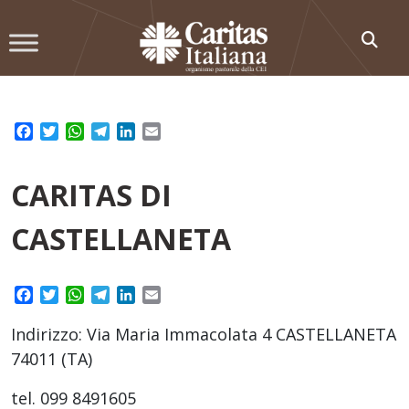
Skip
to
content
Facebook
Twitter
WhatsApp
Telegram
LinkedIn
Email
CARITAS DI
CASTELLANETA
Facebook
Twitter
WhatsApp
Telegram
LinkedIn
Email
Indirizzo: Via Maria Immacolata 4 CASTELLANETA
74011 (TA)
tel. 099 8491605