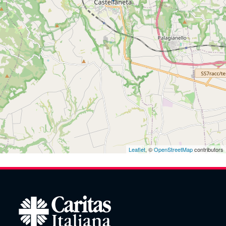
Leaflet
, ©
OpenStreetMap
contributors