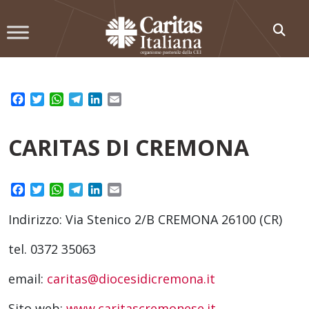
Skip
to
content
Facebook
Twitter
WhatsApp
Telegram
LinkedIn
Email
CARITAS DI CREMONA
Facebook
Twitter
WhatsApp
Telegram
LinkedIn
Email
Indirizzo: Via Stenico 2/B CREMONA 26100 (CR)
tel. 0372 35063
email:
caritas@diocesidicremona.it
Sito web:
www.caritascremonese.it