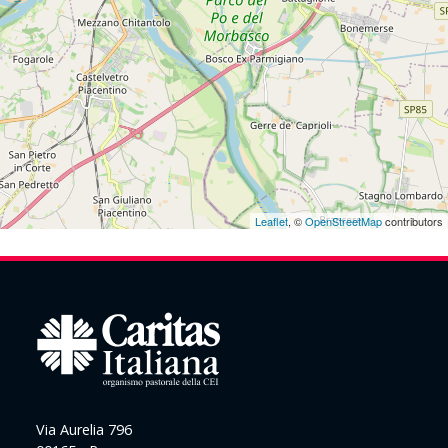
Leaflet
, ©
OpenStreetMap
contributors
Via Aurelia 796