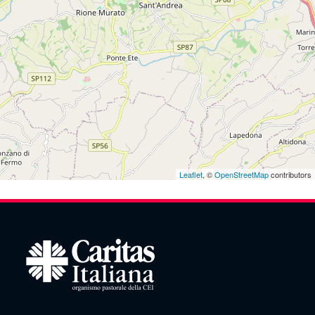
Leaflet
, ©
OpenStreetMap
contributors