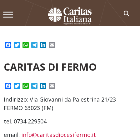
Skip
to
content
Facebook
Twitter
WhatsApp
Telegram
LinkedIn
Email
CARITAS DI FERMO
Facebook
Twitter
WhatsApp
Telegram
LinkedIn
Email
Indirizzo: Via Giovanni da Palestrina 21/23
FERMO 63023 (FM)
tel. 0734 229504
email:
info@caritasdiocesifermo.it