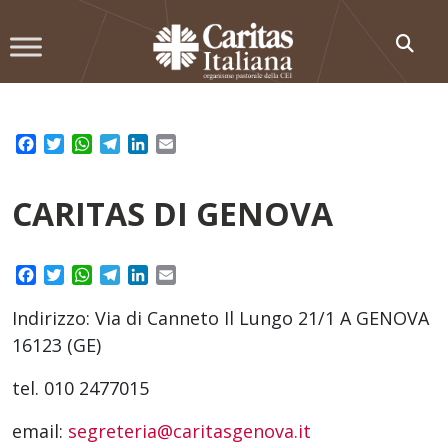
Skip
to
content
Facebook
Twitter
WhatsApp
Telegram
LinkedIn
Email
CARITAS DI GENOVA
Facebook
Twitter
WhatsApp
Telegram
LinkedIn
Email
Indirizzo: Via di Canneto Il Lungo 21/1 A GENOVA
16123 (GE)
tel. 010 2477015
email:
segreteria@caritasgenova.it