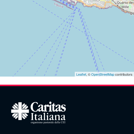
Leaflet
, ©
OpenStreetMap
contributors