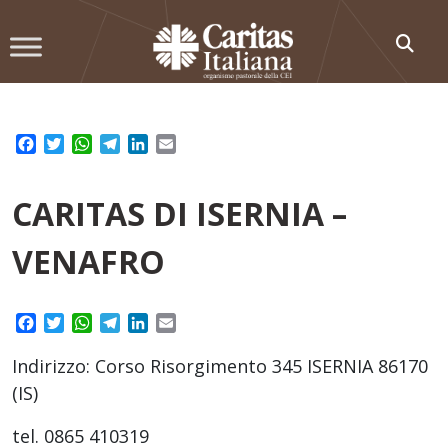
Skip
to
content
Facebook
Twitter
WhatsApp
Telegram
LinkedIn
Email
CARITAS DI ISERNIA –
VENAFRO
Facebook
Twitter
WhatsApp
Telegram
LinkedIn
Email
Indirizzo: Corso Risorgimento 345 ISERNIA 86170
(IS)
tel. 0865 410319