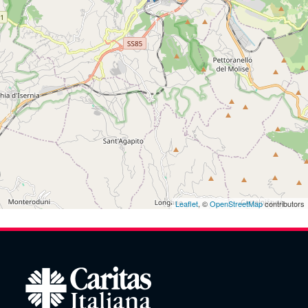
Leaflet
, ©
OpenStreetMap
contributors